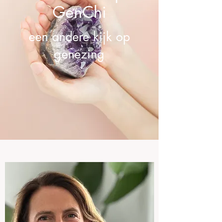
GenChi
een andere kijk op
genezing