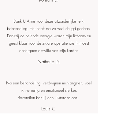
Romain D.
Dank U Anne voor deze uitzonderlijke reiki
behandeling. Het heeft me zo veel deugd gedaan.
Dankzij de helende energie waren mijn lichaam en
geest klaar voor de zware operatie die ik moest
ondergaan.omwille van mijn kanker.
Nathalie DL
Na een behandeling, verdwijnen mijn angsten, voel
ik me rustig en emotioneel sterker.
Bovendien ben jij een luisterend oor.
Louis C.