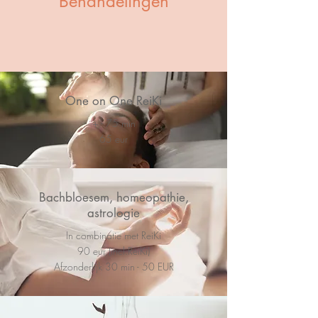
Behandelingen
One on One ReiKi
+ - 75 min
65 eur
Bachbloesem, homeopathie,
astrologie
In combinatie met ReiKi
90 eur (incl.ReiKi)
Afzonderlijk 30 min - 50 EUR