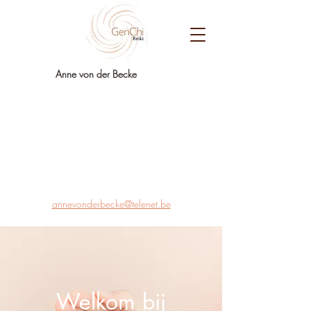
Anne von der Becke
annevonderbecke@telenet.be
Welkom bij